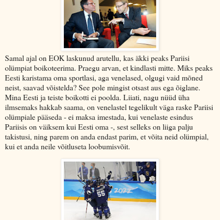
Samal ajal on EOK laskunud arutellu, kas äkki peaks Pariisi
olümpiat boikoteerima. Praegu arvan, et kindlasti mitte. Miks peaks
Eesti karistama oma sportlasi, aga venelased, olgugi vaid mõned
neist, saavad võistelda? See pole mingist otsast aus ega õiglane.
Mina Eesti ja teiste boikotti ei poolda. Liiati, nagu nüüd üha
ilmsemaks hakkab saama, on venelastel tegelikult väga raske Pariisi
olümpiale pääseda - ei maksa imestada, kui venelaste esindus
Pariisis on väiksem kui Eesti oma -, sest selleks on liiga palju
takistusi, ning parem on anda endast parim, et võita neid olümpial,
kui et anda neile võitluseta loobumisvõit.