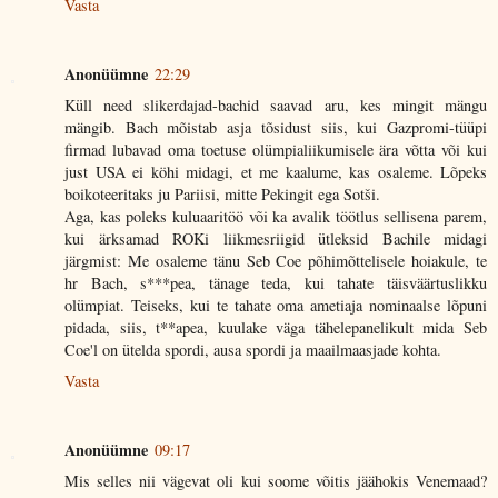
Vasta
Anonüümne
22:29
Küll need slikerdajad-bachid saavad aru, kes mingit mängu
mängib. Bach mõistab asja tõsidust siis, kui Gazpromi-tüüpi
firmad lubavad oma toetuse olümpialiikumisele ära võtta või kui
just USA ei köhi midagi, et me kaalume, kas osaleme. Lõpeks
boikoteeritaks ju Pariisi, mitte Pekingit ega Sotši.
Aga, kas poleks kuluaaritöö või ka avalik töötlus sellisena parem,
kui ärksamad ROKi liikmesriigid ütleksid Bachile midagi
järgmist: Me osaleme tänu Seb Coe põhimõttelisele hoiakule, te
hr Bach, s***pea, tänage teda, kui tahate täisväärtuslikku
olümpiat. Teiseks, kui te tahate oma ametiaja nominaalse lõpuni
pidada, siis, t**apea, kuulake väga tähelepanelikult mida Seb
Coe'l on ütelda spordi, ausa spordi ja maailmaasjade kohta.
Vasta
Anonüümne
09:17
Mis selles nii vägevat oli kui soome võitis jäähokis Venemaad?