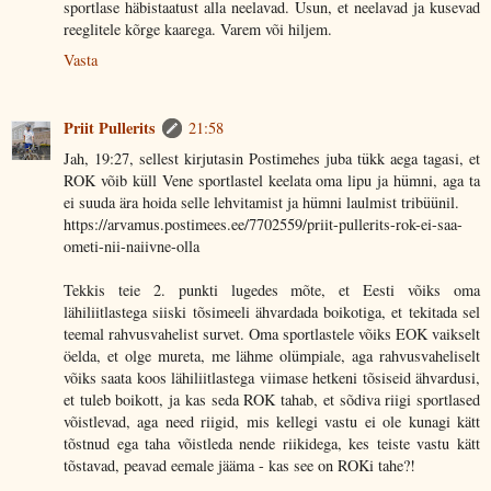
sportlase häbistaatust alla neelavad. Usun, et neelavad ja kusevad
reeglitele kõrge kaarega. Varem või hiljem.
Vasta
Priit Pullerits
21:58
Jah, 19:27, sellest kirjutasin Postimehes juba tükk aega tagasi, et
ROK võib küll Vene sportlastel keelata oma lipu ja hümni, aga ta
ei suuda ära hoida selle lehvitamist ja hümni laulmist tribüünil.
https://arvamus.postimees.ee/7702559/priit-pullerits-rok-ei-saa-
ometi-nii-naiivne-olla
Tekkis teie 2. punkti lugedes mõte, et Eesti võiks oma
lähiliitlastega siiski tõsimeeli ähvardada boikotiga, et tekitada sel
teemal rahvusvahelist survet. Oma sportlastele võiks EOK vaikselt
öelda, et olge mureta, me lähme olümpiale, aga rahvusvaheliselt
võiks saata koos lähiliitlastega viimase hetkeni tõsiseid ähvardusi,
et tuleb boikott, ja kas seda ROK tahab, et sõdiva riigi sportlased
võistlevad, aga need riigid, mis kellegi vastu ei ole kunagi kätt
tõstnud ega taha võistleda nende riikidega, kes teiste vastu kätt
tõstavad, peavad eemale jääma - kas see on ROKi tahe?!