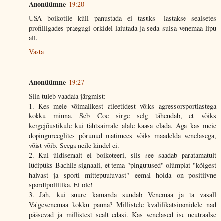
Anonüümne
19:20
USA boikotile küll panustada ei tasuks- lastakse sealsetes
profiliigades praegugi orkidel laiutada ja seda suisa venemaa lipu
all.
Vasta
Anonüümne
19:27
Siin tuleb vaadata järgmist:
1. Kes meie võimalikest atleetidest võiks agressorsportlastega
kokku minna. Seb Coe sirge selg tähendab, et võiks
kergejõustikule kui tähtsaimale alale kaasa elada. Aga kas meie
dopingureeglites põrunud matimees võiks maadelda venelasega,
võist võib. Seega neile kindel ei.
2. Kui üldisemalt ei boikoteeri, siis see saadab paratamatult
lüdipüks Bachile signaali, et tema "pingutused" olümpiat "kõigest
halvast ja sporti mittepuutuvast" eemal hoida on positiivne
spordipoliitika. Ei ole!
3. Jah, kui suure kamanda suudab Venemaa ja ta vasall
Valgevenemaa kokku panna? Millistele kvalifikatsioonidele nad
pääsevad ja millistest sealt edasi. Kas venelased ise neutraalse