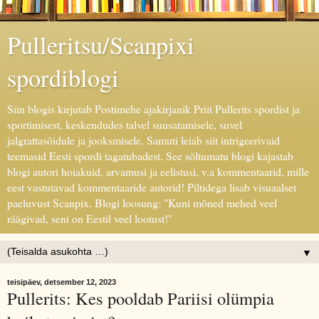
Pulleritsu/Scanpixi
spordiblogi
Siin blogis kirjutab Postimehe ajakirjanik Priit Pullerits spordist ja
sportimisest, keskendudes talvel suusatamisele, suvel
jalgrattasõidule ja jooksmisele. Samuti leiab siit intrigeerivaid
teemasid Eesti spordi tagatubadest. See sõltumatu blogi kajastab
blogi autori hoiakuid, arvamusi ja eelistusi, v.a kommentaarid, mille
eest vastutavad kommentaaride autorid! Piltidega lisab visuaalset
paeluvust Scanpix. Blogi loosung: "Kuni mõned mehed veel
räägivad, seni on Eestil veel lootust!"
▼
teisipäev, detsember 12, 2023
Pullerits: Kes pooldab Pariisi olümpia