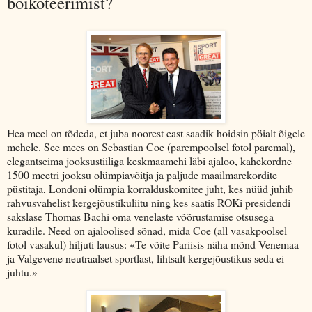
boikoteerimist?
Hea meel on tõdeda, et juba noorest east saadik hoidsin pöialt õigele
mehele. See mees on Sebastian Coe (parempoolsel fotol paremal),
elegantseima jooksustiiliga keskmaamehi läbi ajaloo, kahekordne
1500 meetri jooksu olümpiavõitja ja paljude maailmarekordite
püstitaja, Londoni olümpia korralduskomitee juht, kes nüüd juhib
rahvusvahelist kergejõustikuliitu ning kes saatis ROKi presidendi
sakslase Thomas Bachi oma venelaste võõrustamise otsusega
kuradile. Need on ajaloolised sõnad, mida Coe (all vasakpoolsel
fotol vasakul) hiljuti lausus: «Te võite Pariisis näha mõnd Venemaa
ja Valgevene neutraalset sportlast, lihtsalt kergejõustikus seda ei
juhtu.»