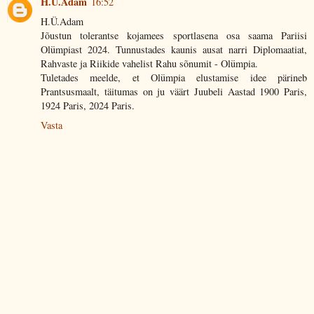
H.Ü.Adam
16:52
H.Ü.Adam
Jõustun tolerantse kojamees sportlasena osa saama Pariisi
Olümpiast 2024. Tunnustades kaunis ausat narri Diplomaatiat,
Rahvaste ja Riikide vahelist Rahu sõnumit - Olümpia.
Tuletades meelde, et Olümpia elustamise idee pärineb
Prantsusmaalt, täitumas on ju väärt Juubeli Aastad 1900 Paris,
1924 Paris, 2024 Paris.
Vasta