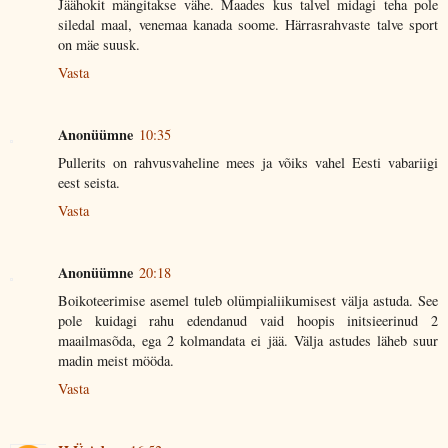
Jäähokit mängitakse vähe. Maades kus talvel midagi teha pole
siledal maal, venemaa kanada soome. Härrasrahvaste talve sport
on mäe suusk.
Vasta
Anonüümne
10:35
Pullerits on rahvusvaheline mees ja võiks vahel Eesti vabariigi
eest seista.
Vasta
Anonüümne
20:18
Boikoteerimise asemel tuleb olümpialiikumisest välja astuda. See
pole kuidagi rahu edendanud vaid hoopis initsieerinud 2
maailmasõda, ega 2 kolmandata ei jää. Välja astudes läheb suur
madin meist mööda.
Vasta