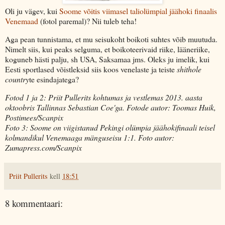
Oli ju vägev, kui
Soome võitis viimasel taliolümpial jäähoki finaalis
Venemaad
(fotol paremal)? Nii tuleb teha!
Aga pean tunnistama, et mu seisukoht boikoti suhtes võib muutuda.
Nimelt siis, kui peaks selguma, et boikoteerivaid riike, lääneriike,
koguneb hästi palju, sh USA, Saksamaa jms. Oleks ju imelik, kui
Eesti sportlased võistleksid siis koos venelaste ja teiste
shithole
country
te esindajatega?
Fotod 1 ja 2: Priit Pullerits kohtumas ja vestlemas 2013. aasta
oktoobris Tallinnas Sebastian Coe'ga. Fotode autor: Toomas Huik,
Postimees/Scanpix
Foto 3: Soome on viigistanud Pekingi olümpia jäähokifinaali teisel
kolmandikul Venemaaga mänguseisu 1:1. Foto autor:
Zumapress.com/Scanpix
Priit Pullerits
kell
18:51
8 kommentaari: